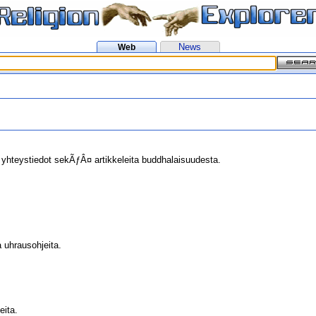
News
Web
yhteystiedot sekÃƒÂ¤ artikkeleita buddhalaisuudesta.
 uhrausohjeita.
eita.