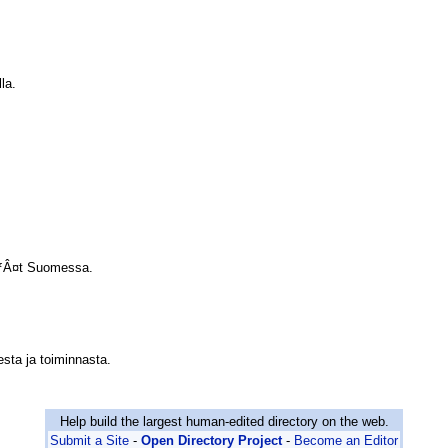
la.
ÃƒÂ¤t Suomessa.
sta ja toiminnasta.
Help build the largest human-edited directory on the web.
Submit a Site
-
Open Directory Project
-
Become an Editor