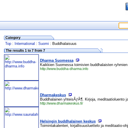
Category
Top
:
International
:
Suomi
: Buddhalaisuus
The results 1 to 7 from 7
Dharma Suomessa
Kaikkien Suomessa toimivien buddhalaisten ryhmien 
http://www.buddha-dharma.info
Dharmakeskus
Buddhalainen yhteisÃƒÂ¶. Kirjoja, meditaatioluento ja
http://www.dharmakeskus.fi/
Helsingin buddhalainen keskus
Toimintakalenteri, kirjallisuusluettelo ja meditaatio-ohj