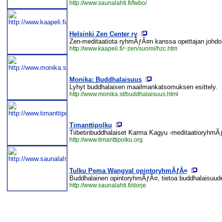
http://www.saunalahti.fi/fwbo/
Helsinki Zen Center ry
Zen-meditaatiota ryhmÃƒÂ¤n kanssa opettajan johdol
http://www.kaapeli.fi/~zen/suomi/hzc.htm
Monika: Buddhalaisuus
Lyhyt buddhalaisen maailmankatsomuksen esittely.
http://www.monika.st/buddhalaisuus.html
Timanttipolku
Tiibetinbuddhalaiset Karma Kagyu -meditaatioryhm
http://www.timanttipolku.org
Tulku Pema Wangyal opintoryhmÃƒÂ¤
Buddhalainen opintoryhmÃƒÂ¤, tietoa buddhalaisuude
http://www.saunalahti.fi/dorje