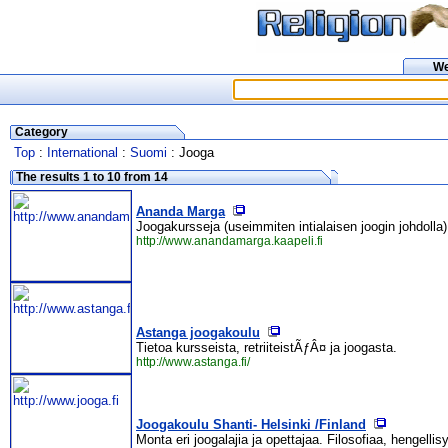
W
Category
Top
:
International
:
Suomi
: Jooga
The results 1 to 10 from 14
Ananda Marga
Joogakursseja (useimmiten intialaisen joogin johdoll
http://www.anandamarga.kaapeli.fi
Astanga joogakoulu
Tietoa kursseista, retriiteistÃƒÂ¤ ja joogasta.
http://www.astanga.fi/
Joogakoulu Shanti- Helsinki /Finland
Monta eri joogalajia ja opettajaa. Filosofiaa, hengelli