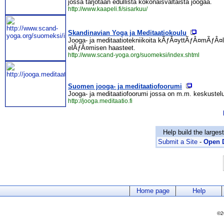
jossa tarjotaan edullista kokonaisvaltaista joogaa.
http://www.kaapeli.fi/sisarkuu/
Skandinavian Yoga ja Meditaatiokoulu
Jooga- ja meditaatiotekniikoita kÃƒÂ¤yttÃƒÂ¤mÃƒÂ¤ll
elÃƒÂ¤misen haasteet.
http://www.scand-yoga.org/suomeksi/index.shtml
Suomen jooga- ja meditaatiofoorumi
Jooga- ja meditaatiofoorumi jossa on m.m. keskustelufo
http://jooga.meditaatio.fi
Help build the larges
Submit a Site
-
Open D
Home page
Help
©2