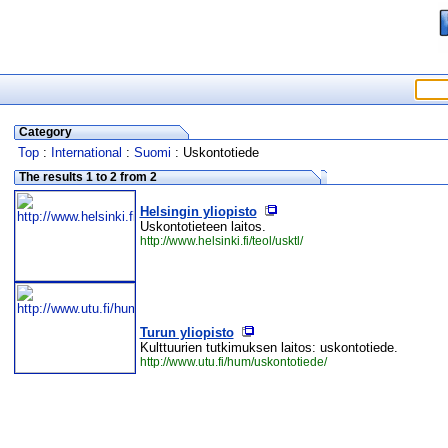
Category
Top
:
International
:
Suomi
: Uskontotiede
The results 1 to 2 from 2
Helsingin yliopisto
Uskontotieteen laitos.
http://www.helsinki.fi/teol/usktl/
Turun yliopisto
Kulttuurien tutkimuksen laitos: uskontotiede.
http://www.utu.fi/hum/uskontotiede/